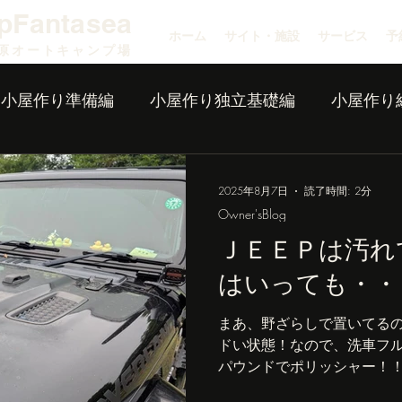
pFantasea
ホーム
サイト・施設
サービス
予
原オートキャンプ場
小屋作り準備編
小屋作り独立基礎編
小屋作り
2025年8月7日
読了時間: 2分
Owner'sBlog
ＪＥＥＰは汚れ
はいっても・・
まあ、野ざらしで置いてる
ドい状態！なので、洗車フ
パウンドでポリッシャー！！
露目します！ 洗車前。ボン