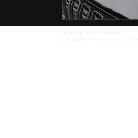
call or mail us now to book
0558-64-8821 contact@campfant