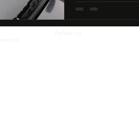
ンパーは色あせ、フェンダ
け。...
Follow us
asea.com