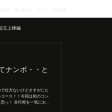
約状況
問い合わせ
ブログ
周辺情報
組立上棟編
てナンボ・・と
ので仕方ないけどさすがにヒ
ルコース！！今回は初のコン
恐っ！ 全行程を一気にお披
ネットはくすみ、無塗装のバ