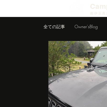
​Cam
南伊豆高
全ての記事
Owner'sBlog
小屋作り内装編