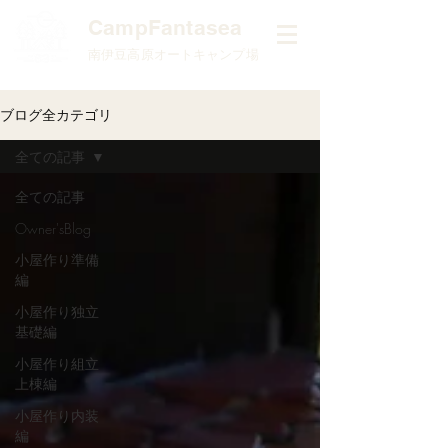
​CampFantasea
南伊豆高原オートキャンプ場
ブログ全カテゴリ
全ての記事
全ての記事
Owner'sBlog
小屋作り準備
編
小屋作り独立
基礎編
小屋作り組立
上棟編
小屋作り内装
編