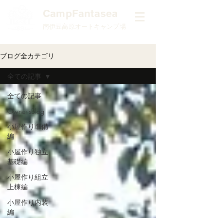
​CampFantasea
南伊豆高原オートキャンプ場
ブログ全カテゴリ
全ての記事
全ての記事
Owner'sBlog
小屋作り準備
編
小屋作り独立
基礎編
小屋作り組立
上棟編
小屋作り内装
編