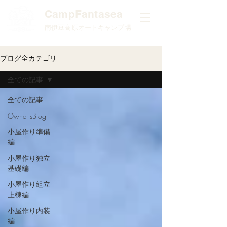
​CampFantasea
南伊豆高原オートキャンプ場
ブログ全カテゴリ
全ての記事
全ての記事
Owner'sBlog
小屋作り準備
編
小屋作り独立
基礎編
小屋作り組立
上棟編
小屋作り内装
編