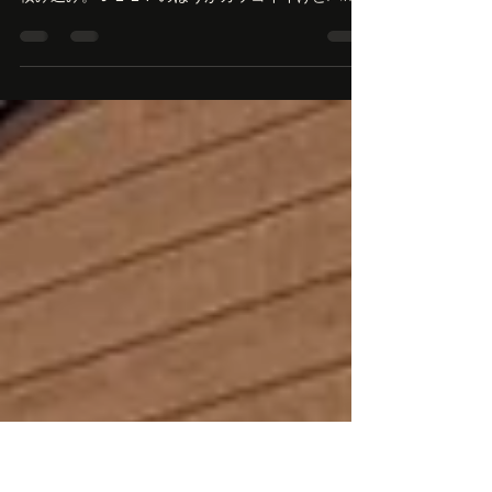
夏休み～！西伊豆、満喫！！
８月の夏休みを満喫してきました。岩地でＳＵ
Ｐ。 朝からボードを引っ張り出してきて軽トラに
積み込み。ＪＥＥＰのほうがカッコイイけどハイ
ルーフに積むのが大変だから軽トラ。楽ちん！ ち
なみにＳＵＰボードはインフレータブルだけど空
気入れっぱなし。ちょっと抜いて圧を下げて保管
してる。海で膨らますの大変なので。電動ポンプ
でも暑い中膨らますの時間かかるから、付属の手
押しポンプはチニますよ！電動ポンプ必須です！
ちなみに車のシガーからより充電式がいいと思
う。 今回は弓ヶ浜へＧＯ！・・・のつもりがまさ
かの遊泳禁止！んじゃあ子浦にするか・・・キャ
ンプ場から一番近いよく行く子浦へ。・・・みん
な考えてること同じなのね・・・駐車場満杯で入
れず。 んじゃあ雲見か・・・あれ？ＳＵＰ禁止に
なってる！・・・ということで今回は岩地で夏休
み～！ ＳＵＰだけどカヤックスタイルで。もう立
って漕ぐのしんどいっす！カヤックシートってい
う別売のをつけて楽ちん！ じゃあカヤックでよく