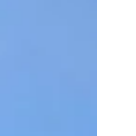
トで調べて朝にキャンプ場のお客さんにはできる
だけアナウンスしてます。そして、台風、おねが
いだから熊本にはいかないで！