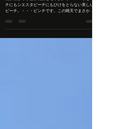
まさかの大打撃？
南伊豆が今や世界に誇る弓ヶ浜。ラペローザビー
チにもシエスタビーチにもひけをとらない美しい
ビーチ。・・・ピンチです。この晴天でまさかの
遊泳禁止！ はるか南を通り過ぎている台風のせい
で、風と波がいつもより強い。そして速度が遅い
ため通り過ぎるまでの日数がかかる。 そのせい
で、遊泳禁止か、遊泳注意の日が続いてま
す。・・・でもこの日も午後から解除されそうな
くらいの微妙な波風。見た目はいつもと変わらな
いくらいだけど、やっぱり離岸流が強めだったり
するかも。昨日は全面遊泳禁止で、今日は両端は
遊泳注意でした。 インバウンドの方（多くは欧米
系。中国、韓国からは以前としてほぼいません）
も不思議だそうです。 このくらいの波で何故？っ
て言ってました（Ｇｏｏｇｌｅ先生の翻訳で） こ
の晴天だから、なおさら海に入れないのはつらい
かも。たぶん、観光系は結構な打撃です。 明日か
らは大丈夫そうだし、浜によっては今日も全く影
響ないところもありました。お客さん情報とネッ