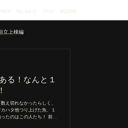
約状況
問い合わせ
ブログ
周辺情報
組立上棟編
ある！なんと１
！
。数え切れなかったらしく、
アカハタ他つり上げた魚、１
ったのはこの人たち！ 前回
、釣り船記録を出して表彰さ