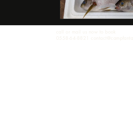
call or mail us now to book
0558-64-8821 contact@campfant