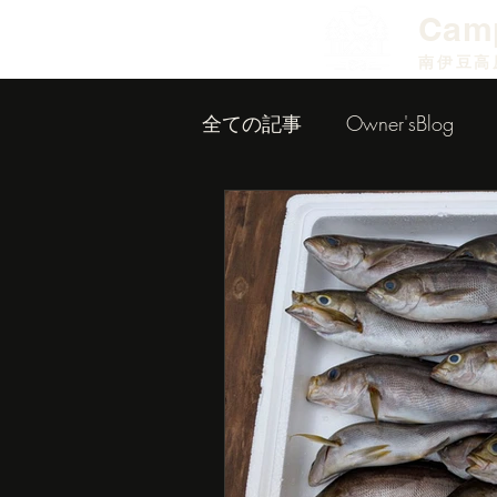
​Cam
南伊豆高
全ての記事
Owner'sBlog
小屋作り内装編