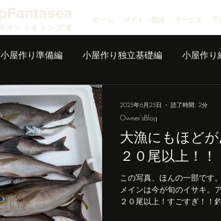
pFantasea
ホーム
サイト・施設
サービス
予
原オートキャンプ場
小屋作り準備編
小屋作り独立基礎編
小屋作り
2025年6月25日
読了時間: 2分
Owner'sBlog
大漁にもほどが
２０尾以上！！
この写真、ほんの一部です
メインは今が旬のイサキ。
２０尾以上！すごすぎ！！釣
も真鯛の大物を釣り上げて