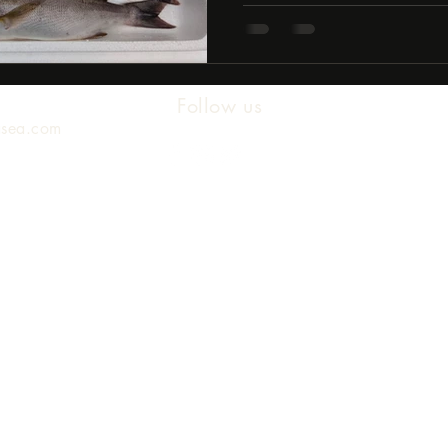
れたらしい。１２０尾どう
で各家庭に郵送し、それ...
Follow us
asea.com