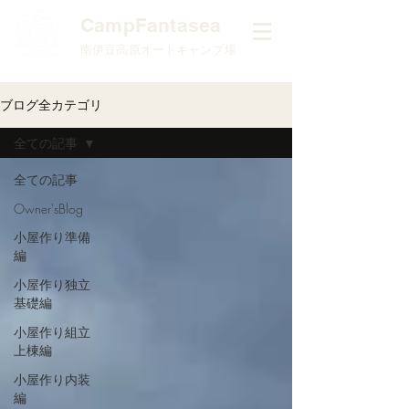
​CampFantasea
南伊豆高原オートキャンプ場
ブログ全カテゴリ
全ての記事
全ての記事
Owner'sBlog
小屋作り準備
編
小屋作り独立
基礎編
小屋作り組立
上棟編
小屋作り内装
編