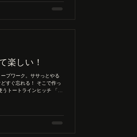
て楽しい！
ロープワーク。ササっとやる
どすぐ忘れる！ そこで作っ
使うトートラインヒッチ 「何
クを完全マスターする台だ
が金具だらけだね・・・そこ