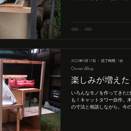
設して本格的に作りに入り
さん楽しみが増えて、テレ
事やブログをよく見るように.
2023年9月17日
読了時間: 1分
Owner'sBlog
楽しみが増えた
いろんなモノを作ってきた
も！キャットタワー自作。
の寸法と相談しながら。今
て。これからもっといろん
んでもないデカイのになっ
一人で運ぶの大変です。キャ.