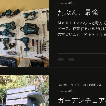
Owner'sBlog
たぶん、最強
Ｍａｋｉｔａハウスと呼ん
ペース。作業するためだけ
のすごいこと！Ｍａｋｉｔ
部。この他にチェーンソー
べるものまで。１８ｖシリ
のほぼ全製品が揃ってます。.
2023年10月14日
読了時間: 2分
Owner'sBlog
ガーデンチェア