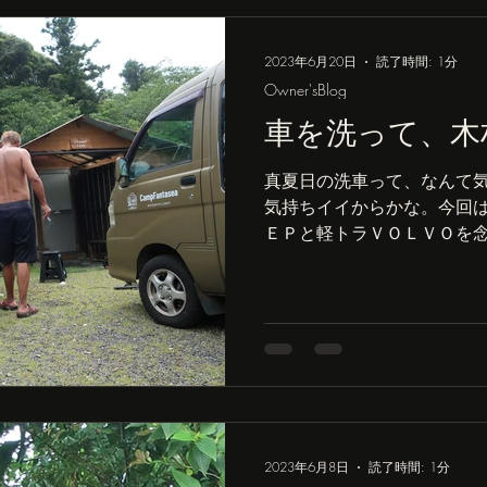
2023年6月20日
読了時間: 1分
Owner'sBlog
車を洗って、木
真夏日の洗車って、なんて
気持ちイイからかな。今回
ＥＰと軽トラＶＯＬＶＯを
た。 とっても綺麗になって
れいになった軽トラで木材
センターが写ってるけ...
2023年6月8日
読了時間: 1分