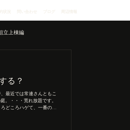
約状況
問い合わせ
ブログ
周辺情報
組立上棟編
する？
時、最近では常連さんともこ
の庭。・・・荒れ放題です。
ころどころハゲて、一番の荒
こだらけにしてくれたこと！
もほぼ効き目なく、やりたい