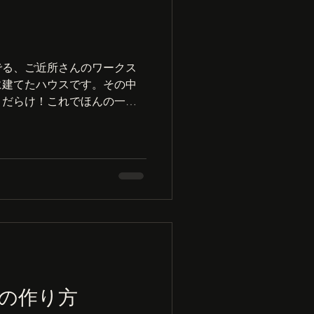
でる、ご近所さんのワークス
に建てたハウスです。その中
ａだらけ！これでほんの一
、草刈機から、ほぼ重機と呼
ーズからはじまって、４０ｖ
..
の作り方