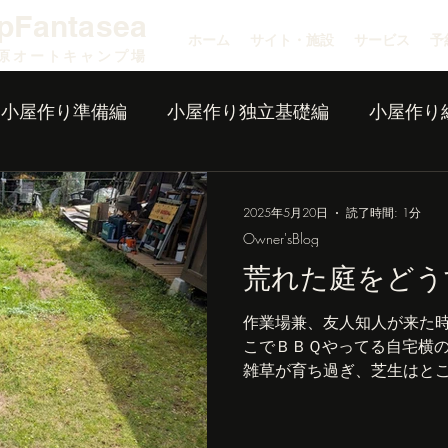
pFantasea
ホーム
サイト・施設
サービス
予
原オートキャンプ場
小屋作り準備編
小屋作り独立基礎編
小屋作り
2025年5月20日
読了時間: 1分
Owner'sBlog
荒れた庭をどう
作業場兼、友人知人が来た
こでＢＢＱやってる自宅横
雑草が育ち過ぎ、芝生はと
れの原因はモグラ君が穴ぼ
超音波も唐辛子スティック
放題でした（泣） ...