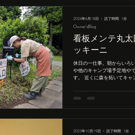
2024年6月18日
読了時間: 1分
Owner'sBlog
看板メンテ丸太
ッキーニ
休日の一仕事。朝からいろ
や他のキャンプ場予定地や
す。 近くに森を拓いてキャ
る方がいて仲良くさせても
らってきました。いい木だけど
2023年10月19日
読了時間: 1分