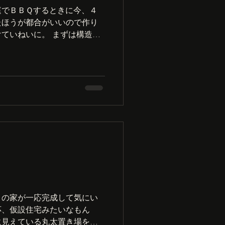
庭でＢＢＱするときに今、４
たほうが都合がいいので作り
ていねいに。 まずは構造を
イズを参考に高さや、座面、
材料を揃えて切っていく。今
Ａの家が一応完成して気にい
応、仮設住宅みたいなもん
に見えている丸太置き場を移