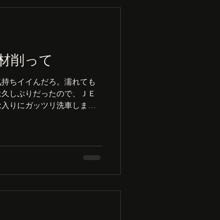
材削って
気持ちイイんだろ。濡れても
は久しぶりだったので、ＪＥ
念入りにガッツリ洗車しまし
、気持ちいい～！ さっそくき
のお買い物。バックにホーム