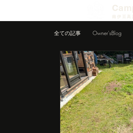
​Cam
南伊豆高
全ての記事
Owner'sBlog
小屋作り内装編