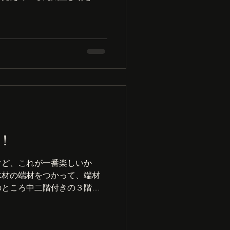
ます。この子のおかげでたく
ビ番組やＹＯＵＴＵＢＥ、記
..
！
けど、これが一番楽しいか
木材の端材をつかって、端材
のところ中二階付きの３階建
なことをやっていきます。と
たらどうしよ。この状態でも
..