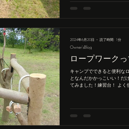
2024年6月20日
読了時間: 1分
Owner'sBlog
ロープワークっ
キャンプでできると便利な
となんだかかっこいい！だけ
てみました！練習台！ よく
作ったの？」 「ロープワー
よ」 「へー・・・。継ぎ目
はロープで縛るん...