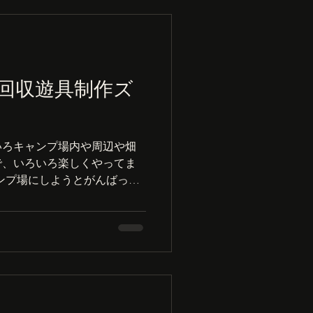
回収遊具制作ズ
いろキャンプ場内や周辺や畑
で、いろいろ楽しくやってま
ンプ場にしようとがんばって
らってます。伐採した杉をも
重いから大変！...