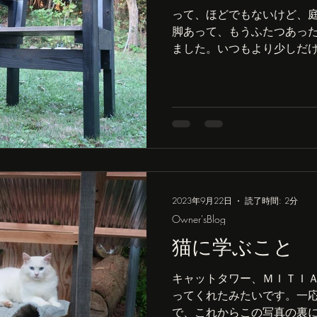
って、ほどでもないけど、
脚あって、もうふたつあっ
ました。いつもより少しだけ
考えて、家にある椅子のサ
背もたれの大きさを決めて
回は何故かミリ単位でも...
2023年9月22日
読了時間: 2分
Owner'sBlog
猫に学ぶこと
キャットタワー、ＭＩＴＩ
ってくれたみたいです。一
で、これからこの写真の裏