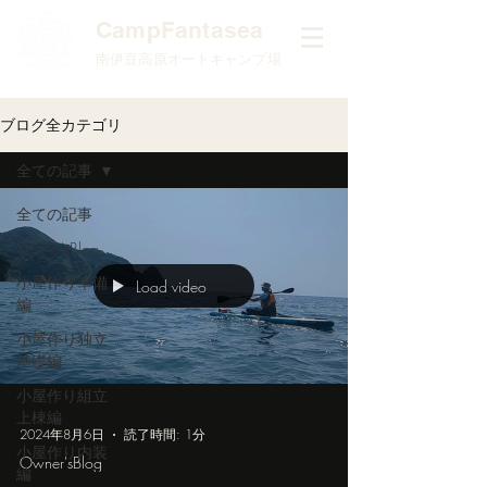
​CampFantasea
南伊豆高原オートキャンプ場
ブログ全カテゴリ
全ての記事
全ての記事
Owner'sBlog
小屋作り準備
Load video
編
小屋作り独立
基礎編
小屋作り組立
上棟編
2024年8月6日
読了時間: 1分
小屋作り内装
Owner'sBlog
編