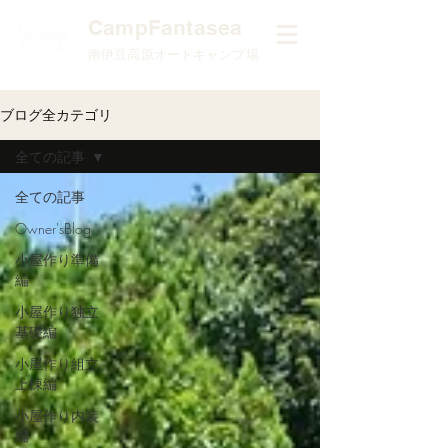
​CampFantasea
南伊豆高原オートキャンプ場
ブログ全カテゴリ
全ての記事
全ての記事
Owner'sBlog
小屋作り準備
編
小屋作り独立
基礎編
小屋作り組立
上棟編
小屋作り内装
編