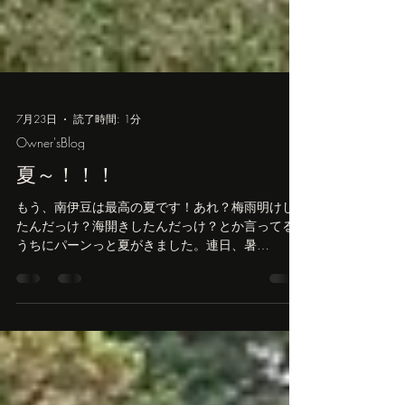
7月23日
読了時間: 1分
Owner'sBlog
夏～！！！
もう、南伊豆は最高の夏です！あれ？梅雨明けし
たんだっけ？海開きしたんだっけ？とか言ってる
うちにパーンっと夏がきました。連日、暑
い！！！ 南伊豆はなんといってもココ、弓ヶ浜。
いつ見ても綺麗。その名のとおり美しい弓状の砂
浜。穏やかな海。もう通いはじめから４０年は経
ってるけど全然変わらない美しさです。 沖の神子
元島へ、連日たくさんのダイバーが訪れていて、