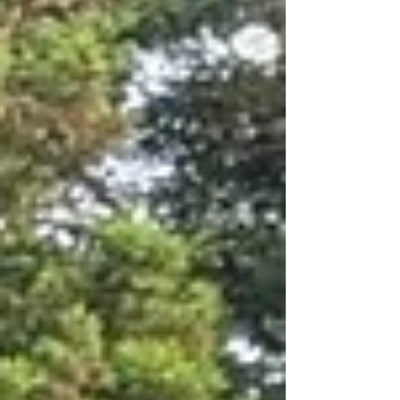
めっちゃ楽しそう！ 毎年恒例の水上アスレチック
「スプラッシュウォーターパーク」もオープンし
て大人気！ ずっと昔からある青木さざえ店さん。
水着のままで食事ができて、なんでもあるので便
利です。 おとなりに直売所があるので、海遊びの
あとは、さざえや伊勢海老、あわびを買い付け
て、キャンプ場に戻ってきて豪華海鮮焼きってど
うでしょう？ こちらもずっと昔からがんばってる
ハングリーズさん。この他にも夏は素敵な海の家
が出ててとってもいいところです。 キャンプ場の
お客さんはこの時期、ヒリゾ浜狙いが多いかな。
海で遊んで、温泉でキレイさっぱりしてちょっと
涼しいキャンプ場でゆったりすごしてください。