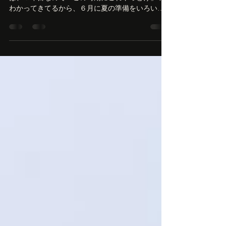
Owner'sBlog
ひま・・・
夏休み前なので、キャンプ場・・・ひまです 今年
は、５年目なので「この時期にこれやっとけ」 が
わかってきてるから、６月に夏の準備をいろいろ
済ませちゃってます。草刈り、伐採、整地、設備
補修、周辺道路の点検整備・・・どれも暑い時期
になるとなかなか大変だから。...