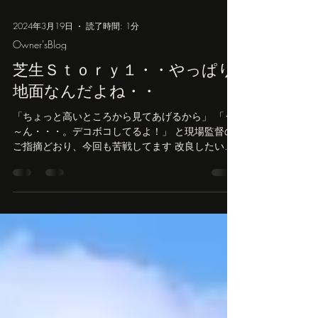
2024年3月19日
読了時間: 1分
Owner'sBlog
芝生Ｓｔｏｒｙ１・・やっぱり
地面なんだよね・・
「ちょっと高いところから見てあげるから」 「う
～ん・・・。デコボコしてるよ！」 と現場監督の
ご指摘どおり、今回も苦戦してます 改良したいと
ころを掘り起こした夜、雨・・。 そのままにしと
くとグチャグチャになるから一応ブルーシートで
養生してから寝ました。...