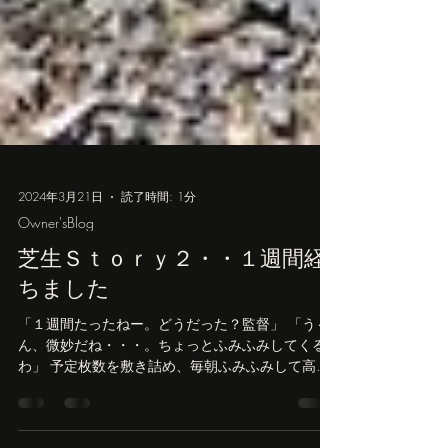
2024年3月21日
読了時間: 1分
Owner'sBlog
芝生Ｓｔｏｒｙ２・・１週間経
ちました
「１週間たったねー。どうだった？監督」 「う～
ん、微妙だね・・・。ちょっとふみふみしてくる
わ」 予定枚数を敷き詰め、毎朝ふみふみして高低
差を見ながら目土を足していく作業。 全体の傾斜