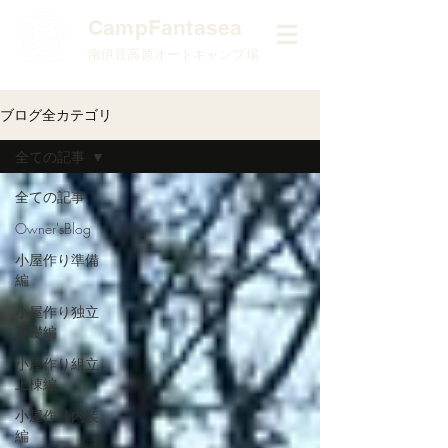
​CampFantasea
南伊豆高原オートキャンプ場
ブログ全カテゴリ
全ての記事
全ての記事
Owner'sBlog
小屋作り準備
編
小屋作り独立
基礎編
小屋作り組立
上棟編
小屋作り内装
編