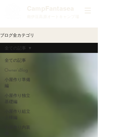
​CampFantasea
南伊豆高原オートキャンプ場
ブログ全カテゴリ
全ての記事
全ての記事
Owner'sBlog
小屋作り準備
編
小屋作り独立
基礎編
小屋作り組立
上棟編
小屋作り内装
編