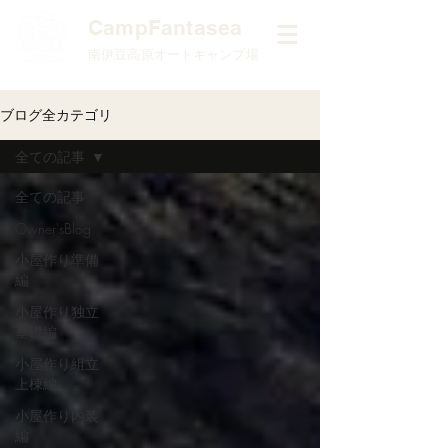
​CampFantasea
南伊豆高原オートキャンプ場
ブログ全カテゴリ
全ての記事
全ての記事
Owner'sBlog
小屋作り準備
編
小屋作り独立
基礎編
小屋作り組立
上棟編
小屋作り内装
編