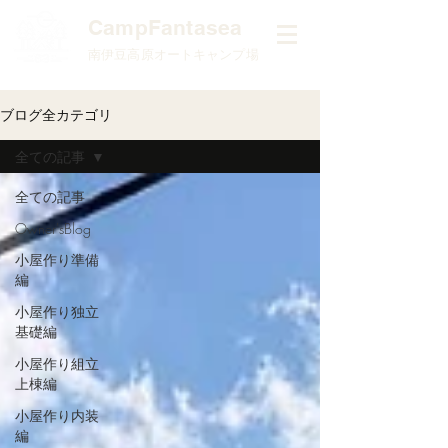
​CampFantasea
南伊豆高原オートキャンプ場
ブログ全カテゴリ
全ての記事
全ての記事
Owner'sBlog
小屋作り準備
編
小屋作り独立
基礎編
小屋作り組立
上棟編
小屋作り内装
編