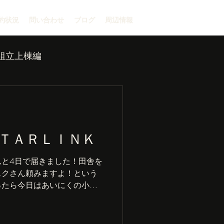
約状況
問い合わせ
ブログ
周辺情報
組立上棟編
ＴＡＲＬＩＮＫ
と4日で届きました！田舎を
スクさん頼みますよ！という
ったら今日はあいにくの小雨
け。 「アンテナ立てるだけ
なスペースＸ社ＳＴＡＲＬＩ