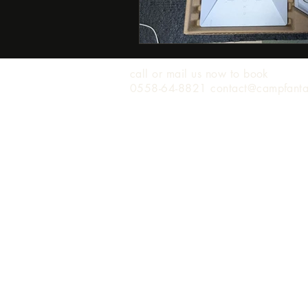
call or mail us now to book
0558-64-8821 contact@campfant