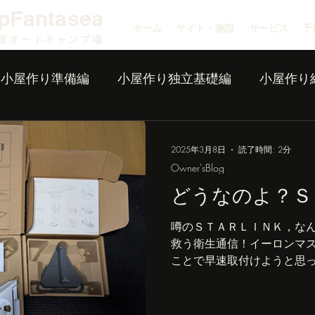
pFantasea
ホーム
サイト・施設
サービス
予
原オートキャンプ場
小屋作り準備編
小屋作り独立基礎編
小屋作り
2025年3月8日
読了時間: 2分
Owner'sBlog
どうなのよ？Ｓ
噂のＳＴＡＲＬＩＮＫ，なん
救う衛生通信！イーロンマ
ことで早速取付けようと思
模様。なのでモノのご紹介だ
で衛生通信できちゃうよ」
ＮＫのＭＩＮＩが日本...