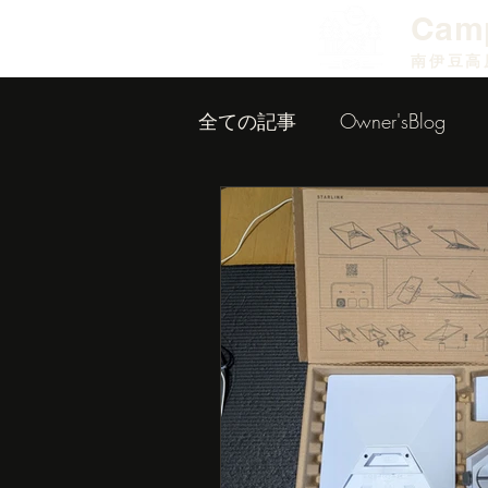
​Cam
南伊豆高
全ての記事
Owner'sBlog
小屋作り内装編