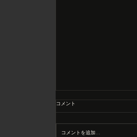
コメント
コメントを追加…
まさかの大打撃？