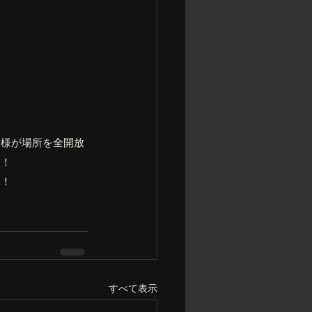
客様が場所を全開放
た！
す！
すべて表示