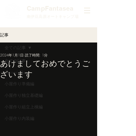
​CampFantasea
南伊豆高原オートキャンプ場
記事
全ての記事
2024年1月1日
読了時間: 1分
全ての記事
あけましておめでとうご
ざいます
Owner'sBlog
小屋作り準備編
小屋作り独立基礎編
小屋作り組立上棟編
小屋作り内装編