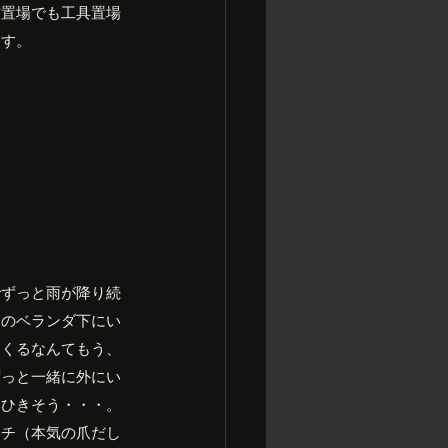
材置場でも工具置場
ます。
でずっと雨が降り続
きのベランダ下にい
てくるなんてもう、
ずっと一緒に外にい
邪ひきそう・・・。
ンチ（本気の爪だし