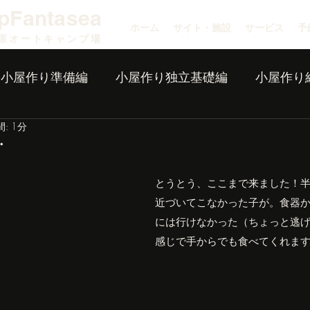
pFantasea
ホーム
サイト・施設
サービス
予
原オートキャンプ場
小屋作り準備編
小屋作り独立基礎編
小屋作り
: 1分
・
とうとう、ここまで来ました！
近づいてこなかった子が。食器
には行けなかった（ちょっと逃
感じで手からでも食べてくれま