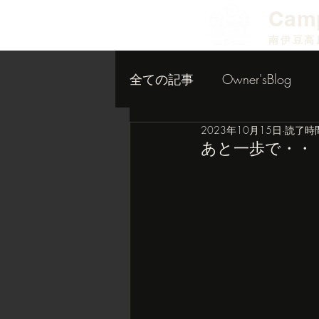
​Cam
南伊豆高
全ての記事
Owner'sBlog
2023年10月15日
読了時間
小屋作り内装編
あと一歩で・・