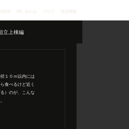
約状況
問い合わせ
ブログ
周辺情報
組立上棟編
半径１０ｍ以内には
から食べるけど近く
げる）のが、こんな
す。