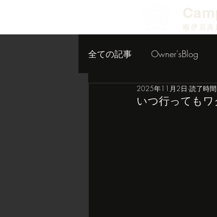
​Cam
南伊豆高
全ての記事
Owner'sBlog
2025年11月2日
読了時間:
小屋作り内装編
いつ行ってもワ