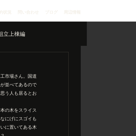
約状況
問い合わせ
ブログ
周辺情報
組立上棟編
大工市場さん。国道
板が並べてあるので
て思う人も居るとお
一本の木をスライス
となにげにスゴイも
たいに置いてある木
う？