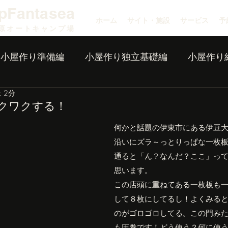
pFantasea
ホーム
サイト・施設
サービス
予
原オートキャンプ場
小屋作り準備編
小屋作り独立基礎編
小屋作り
 2分
クワクする！
何かと話題の伊東市にある伊豆
沿いにズラ～っとりっぱな一枚
通ると「ん？なんだ？ここ」っ
思います。
この店頭に重ねてある一枚板も
して８枚にしてるし！よくみる
のがゴロゴロしてる。この門み
も圧巻です！どう使う？何に使