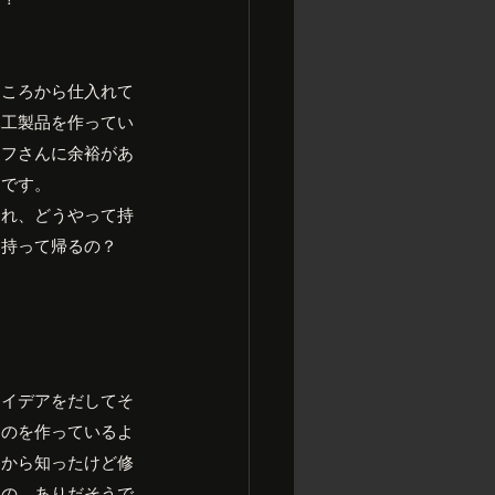
ところから仕入れて
木工製品を作ってい
ッフさんに余裕があ
うです。
これ、どうやって持
て持って帰るの？
！
アイデアをだしてそ
ものを作っているよ
てから知ったけど修
るの、ありだそうで