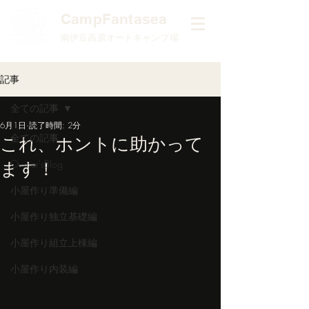
​CampFantasea
南伊豆高原オートキャンプ場
記事
全ての記事
6月1日
読了時間: 2分
全ての記事
これ、ホントに助かって
ます！
Owner'sBlog
小屋作り準備編
小屋作り独立基礎編
小屋作り組立上棟編
小屋作り内装編