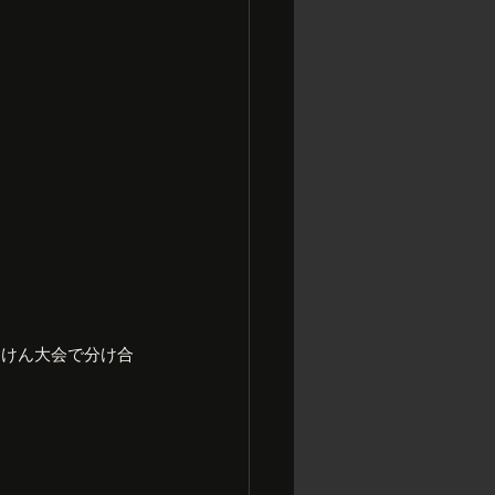
んけん大会で分け合
！