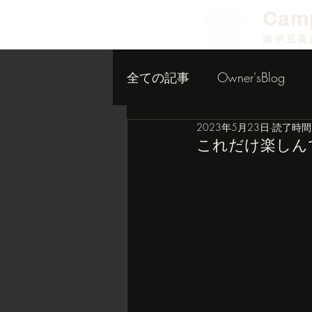
​Cam
南伊豆高
全ての記事
Owner'sBlog
2023年5月23日
読了時間:
小屋作り内装編
これだけ楽しん