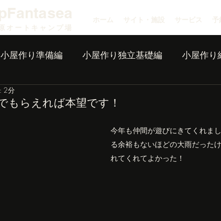
pFantasea
ホーム
サイト・施設
サービス
予
原オートキャンプ場
小屋作り準備編
小屋作り独立基礎編
小屋作り
 2分
でもらえれば本望です！
今年も仲間が遊びにきてくれま
る余裕もないほどの大雨だった
れてくれてよかった！