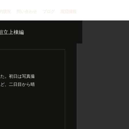
約状況
問い合わせ
ブログ
周辺情報
組立上棟編
した。初日は写真撮
けど、二日目から晴