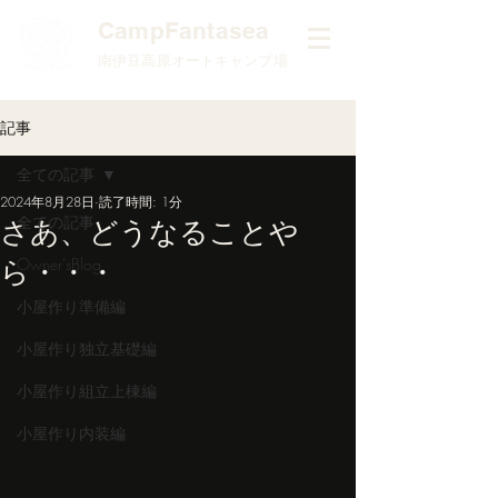
​CampFantasea
南伊豆高原オートキャンプ場
記事
全ての記事
2024年8月28日
読了時間: 1分
全ての記事
さあ、どうなることや
ら・・・
Owner'sBlog
小屋作り準備編
小屋作り独立基礎編
小屋作り組立上棟編
小屋作り内装編