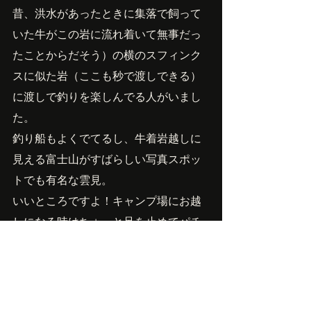
昔、洪水があったときに集落で飼って
いた牛がこの岩に流れ着いて無事だっ
たことからだそう）の横のスフィンク
スに似た岩（ここも秒で渡しできる）
に渡しで釣りを楽しんでる人がいまし
た。
釣り船もよくでてるし、牛着岩越しに
見える富士山がすばらしい写真スポッ
トでも有名な雲見。
いいところですよ！キャンプ場にお越
しになる時はちょっと足を止めてパチ
リ！
Owner'sBlog