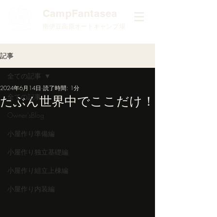
​CampFantasea
南伊豆高原オートキャンプ場
記事
全ての記事
2024年6月14日
読了時間: 1分
全ての記事
たぶん世界中でここだけ！
Owner'sBlog
小屋作り準備編
小屋作り独立基礎編
小屋作り組立上棟編
小屋作り内装編