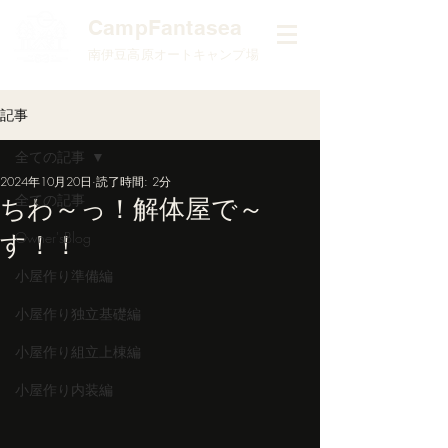
​CampFantasea
南伊豆高原オートキャンプ場
記事
全ての記事
2024年10月20日
読了時間: 2分
全ての記事
ちわ～っ！解体屋で～
す！！
Owner'sBlog
小屋作り準備編
小屋作り独立基礎編
小屋作り組立上棟編
小屋作り内装編