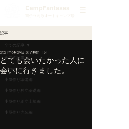
​CampFantasea
南伊豆高原オートキャンプ場
記事
全ての記事
2021年6月29日
読了時間: 1分
全ての記事
とても会いたかった人に
会いに行きました。
Owner'sBlog
小屋作り準備編
小屋作り独立基礎編
小屋作り組立上棟編
小屋作り内装編