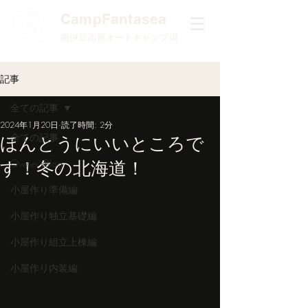
​CampFantasea
南伊豆高原オートキャンプ場
記事
全ての記事
2024年1月20日
読了時間: 2分
全ての記事
ほんとうにいいところで
す！冬の北海道！
Owner'sBlog
小屋作り準備編
小屋作り独立基礎編
小屋作り組立上棟編
小屋作り内装編