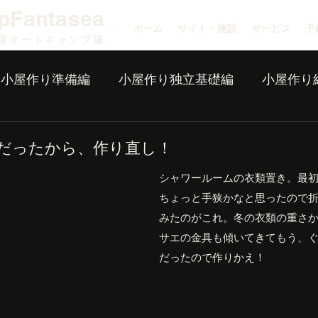
pFantasea
ホーム
サイト・施設
サービス
予
原オートキャンプ場
小屋作り準備編
小屋作り独立基礎編
小屋作り
だったから、作り直し！
シャワールームの衣類置き。最
ちょっと手狭かなと思ったので
みたのがこれ。冬の衣類の重さ
サエの金具も傾いてきてもう、
だったので作りかえ！