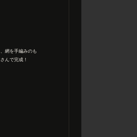
て、網を手編みのも
はさんで完成！
！