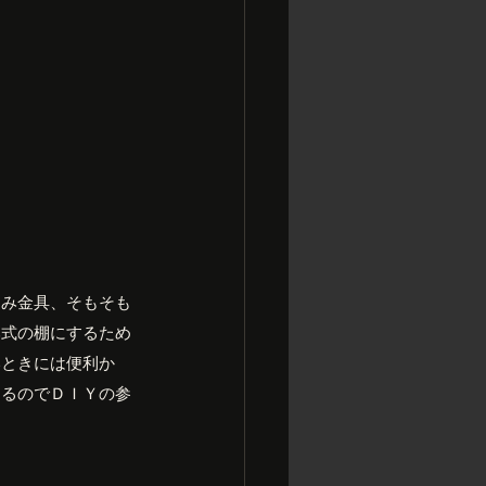
たみ金具、そもそも
み式の棚にするため
いときには便利か
てるのでＤＩＹの参