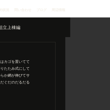
約状況
問い合わせ
ブログ
周辺情報
組立上棟編
初はカゴを置いてて
折りたたみ式にして
からか網が伸びてサ
ぐだぐだのだるだる