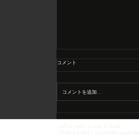
コメント
コメントを追加…
まさかの大打撃？
call or mail us now to book
0558-64-8821 contact@campfant