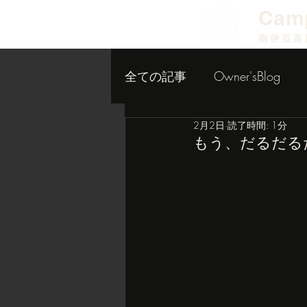
​Cam
南伊豆高
全ての記事
Owner'sBlog
2月2日
読了時間: 1分
小屋作り内装編
もう、だるだる