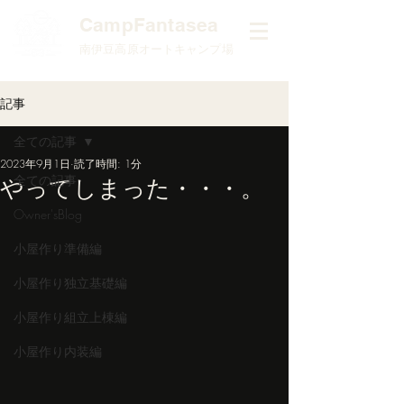
​CampFantasea
南伊豆高原オートキャンプ場
記事
全ての記事
2023年9月1日
読了時間: 1分
全ての記事
やってしまった・・・。
Owner'sBlog
小屋作り準備編
小屋作り独立基礎編
小屋作り組立上棟編
小屋作り内装編