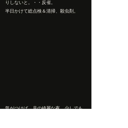
りしないと。・・反省。
半日かけて総点検＆清掃、殺虫剤。
気がつけば、月の綺麗な夜。少しでも
この景色を安心してみていただくよう
に、がんばろ！