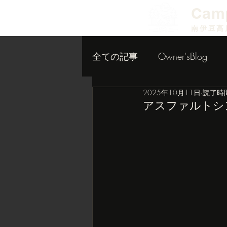
​Cam
南伊豆高
全ての記事
Owner'sBlog
2025年10月11日
読了時間
小屋作り内装編
アスファルトシ