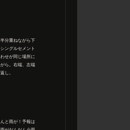
を半分重ねながら下
りシングルセメント
合わせが同じ場所に
ながら。右端、左端
り返し。
なんと雨が！予報は
霧雨がだんだん小雨