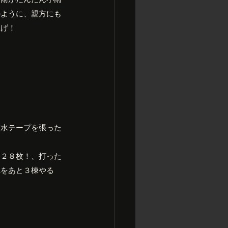
のように、親方にも
上げ！
防水テープを張った
１２８枚！、打った
れをあと３棟やる