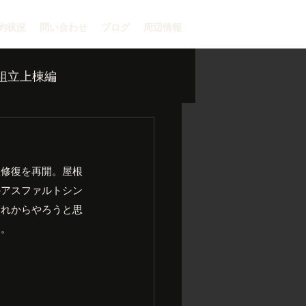
約状況
問い合わせ
ブログ
周辺情報
組立上棟編
根修復を再開。屋根
のアスファルトシン
これからやろうと思
あ。