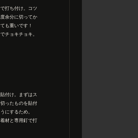
ーで打ち付け。コツ
程度余分に切ってか
っても重いです！
ミでチョキチョキ。
を貼付け。まずはス
に切ったものを貼付
ようにするため。
接着材と専用釘で打