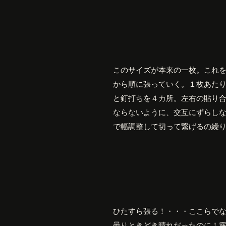
このサイズが本来の一枚。これ
から順に張っていく。１枚あた
と釘打ちを４カ所。左右の貼り
ならないように、交互にずらし
で幅調整して切って繋げるの繰
ひたすら張る！・・・ここらで
曇りときどき晴れだったのに！