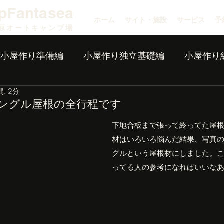
pFantasea
ホーム
サイト・施設
サービス
予
原オートキャンプ場
小屋作り準備編
小屋作り独立基礎編
小屋作り
: 2分
ングル屋根の全行程です
下地合板まで張って終ってた屋
材はいろいろ悩んだ結果、写真
グルという屋根材にしました。
ってる人の参考になればいいな