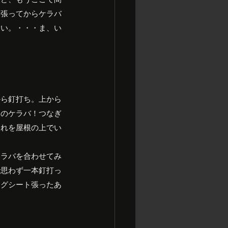
を張ってからケラバ
しい。・・・ま、い
から釘打ち。上から
このケラバ！つなぎ
これを屋根の上でい
！
ケラバを合わせてみ
で思わず一本釘打っ
ングシート張ったあ