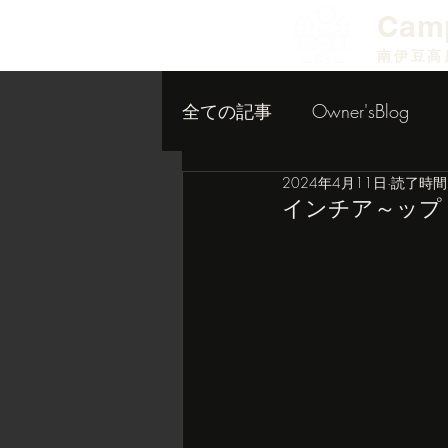
​Cam
南伊豆高
全ての記事
Owner'sBlog
2024年4月11日
読了時間:
小屋作り内装編
インチア～ップ