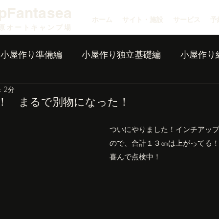
pFantasea
ホーム
サイト・施設
サービス
予
原オートキャンプ場
小屋作り準備編
小屋作り独立基礎編
小屋作り
 2分
！ まるで別物になった！
ついにやりました！インチアッ
ので、合計１３㎝は上がってる
喜んで点検中！