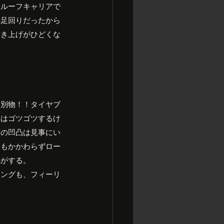
、ルーフキャリアで
の足回りだったから
突き上げがひどくな
く別物！！タイヤブ
とはゴツゴツするけ
面の凹凸は見事にい
にもかかわらずロー
気がする。
リングも、フィーリ