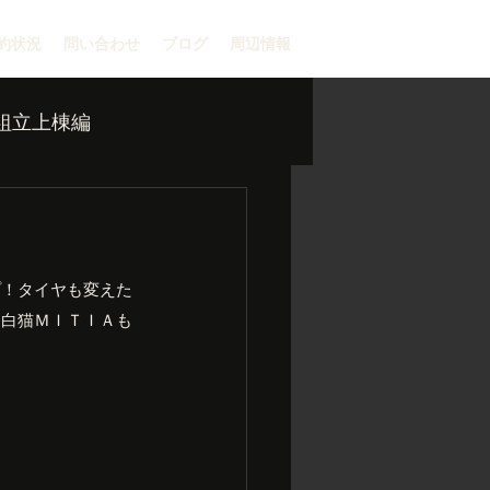
約状況
問い合わせ
ブログ
周辺情報
組立上棟編
プ！タイヤも変えた
！白猫ＭＩＴＩＡも