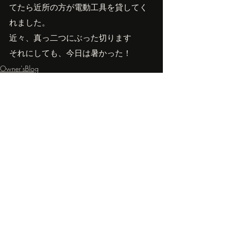
てたら近所の方が電動工具を貸してく
れました。
近々、真っ二つにぶった切ります
それにしても、今日は暑かった！
Owner'sBlog
最新記事
すべて表示