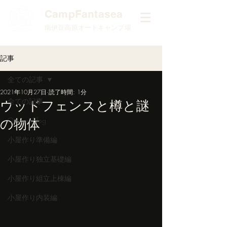
​CampFantasea
南伊豆高原オートキャンプ場
記事
全ての記事
2021年10月27日
読了時間: 1分
全ての記事
ウッドフェンスと樽と謎
の物体
Owner'sBlog
小屋作り準備編
小屋作り独立基礎編
小屋作り組立上棟編
小屋作り内装編