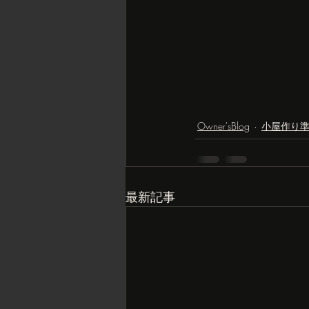
Owner'sBlog
小屋作り
最新記事