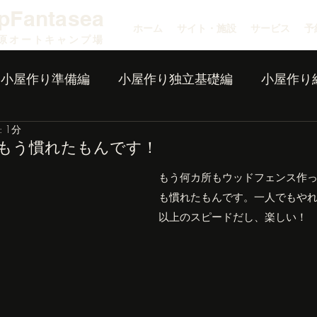
pFantasea
ホーム
サイト・施設
サービス
予
原オートキャンプ場
小屋作り準備編
小屋作り独立基礎編
小屋作り
 1分
もう慣れたもんです！
もう何カ所もウッドフェンス作
も慣れたもんです。一人でもや
以上のスピードだし、楽しい！