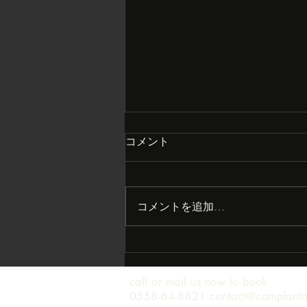
コメント
コメントを追加…
まさかの大打撃？
call or mail us now to book
0558-64-8821 contact@campfant