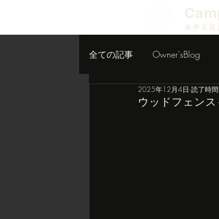
​Cam
南伊豆高
全ての記事
Owner'sBlog
2025年12月4日
読了時間:
小屋作り内装編
ウッドフェンス