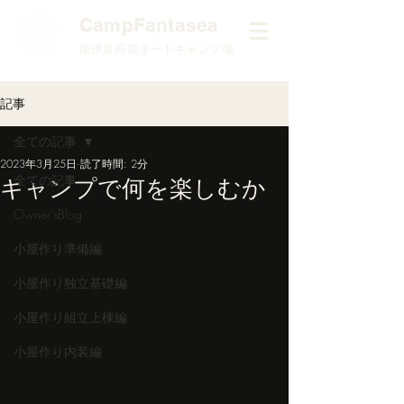
​CampFantasea
南伊豆高原オートキャンプ場
記事
全ての記事
2023年3月25日
読了時間: 2分
全ての記事
キャンプで何を楽しむか
Owner'sBlog
小屋作り準備編
小屋作り独立基礎編
小屋作り組立上棟編
小屋作り内装編