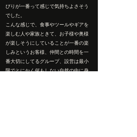
びりが一番って感じで気持ちよさそう
でした。
こんな感じで、食事やツールやギアを
楽しむ人や家族ときて、お子様や奥様
が楽しそうにしていることが一番の楽
しみというお客様、仲間との時間を一
番大切にしてるグループ、設営は最小
限でとにかく何もしない自然の中に身
を置くだけの贅沢な時間を大切にする
カップル・・・。何を楽しむかは、た
ぶん何を大切にしているか、なのか
な。
こういう風景を見れて幸せです！あり
がとうございます！
Owner'sBlog