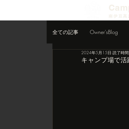
​Cam
南伊豆高
全ての記事
Owner'sBlog
2024年5月15日
読了時間:
小屋作り内装編
キャンプ場で活