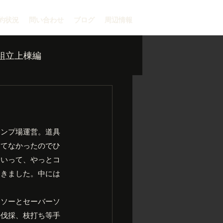
約状況
問い合わせ
ブログ
周辺情報
組立上棟編
ャンプ場運営。道具
ってなかったのでひ
ていって、やっとコ
てきました。中には
ンソーとセーバーソ
の伐採、枝打ち等手