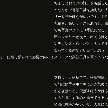
ちょっとおまけの話。前も話し
Ｙなんかで電動工具を揃えたい
リーを見たほうがいいです。工
充電器が高いケースもあるし、
でも写真のように３系統になる
圧バッテリーが次々に出てるけ
ンテナンスくらいだと１８ｖで
なってくるので狙い目だと思う
リーに引っ張られて必要の内ハイスペックな高額工具を買うよう
ブロワー。落葉です。落葉掃除
で前は熊手やホウキでかき集め
るときはやる）飛ばすほうがは
すのと吸引するのと両方できる
吸引は故障が多いかな。大量に