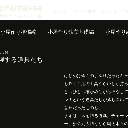
pFantasea
ホーム
サイト・施設
サービス
予
原オートキャンプ場
小屋作り準備編
小屋作り独立基礎編
小屋作り
 3分
躍する道具たち
はじめは全くの手探りだったキ
もＤＩＹ用の工具くらいしか持
とつひとつ確かめながら増やし
レ！という道具たちが落ち着い
意外だったものも。
まずは、木を切る道具。チェー
ー。薪の丸太切りから周辺木々