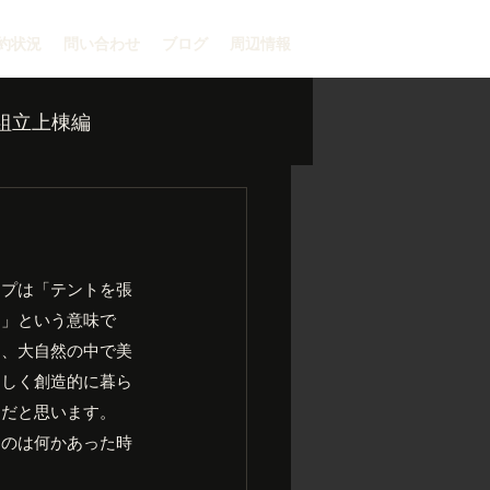
約状況
問い合わせ
ブログ
周辺情報
組立上棟編
ンプは「テントを張
と」という意味で
て、大自然の中で美
らしく創造的に暮ら
間だと思います。
るのは何かあった時