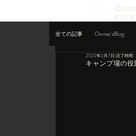
​Cam
南伊豆高
全ての記事
Owner'sBlog
2022年3月7日
読了時間: 
小屋作り内装編
キャンプ場の役