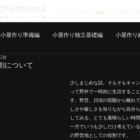
pFantasea
ホーム
サイト・施設
サービス
予
原オートキャンプ場
小屋作り準備編
小屋作り独立基礎編
小屋作り
2分
割について
少しまじめな話。そもそもキャ
って野外で一時的に生活するこ
す。野営。日頃の喧騒から離れ
しさや厳しさを知りながら自分
してみる、とても素晴らしい時
一方でいつも少しだけ考えてい
の野営地としての役割です。