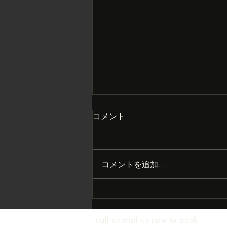
コメント
コメントを追加…
まさかの大打撃？
call or mail us now to book