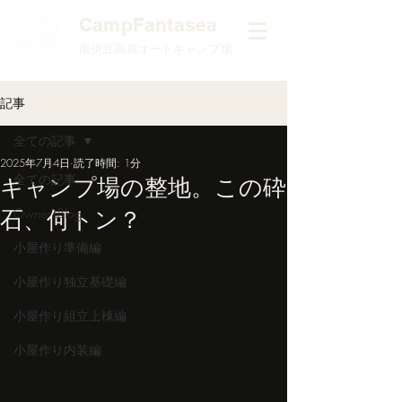
​CampFantasea
南伊豆高原オートキャンプ場
記事
全ての記事
2025年7月4日
読了時間: 1分
全ての記事
キャンプ場の整地。この砕
石、何トン？
Owner'sBlog
小屋作り準備編
小屋作り独立基礎編
小屋作り組立上棟編
小屋作り内装編