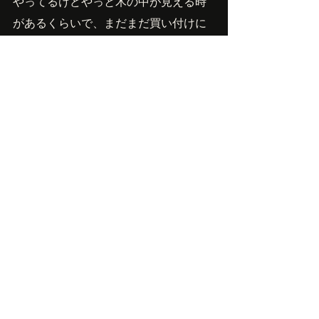
やってるけどやっと木の中が見える時
があるくらいで、まだまだ買い付けに
いくとすごい人がいて・・・」とかす
ごく楽しい話をしてくれて毎回行くの
が楽しみな木材屋さん。木材、大切に
使わないと。
さあ、今日は何からやろう。それとも
今日は何もしないことにしようか。
Owner'sBlog