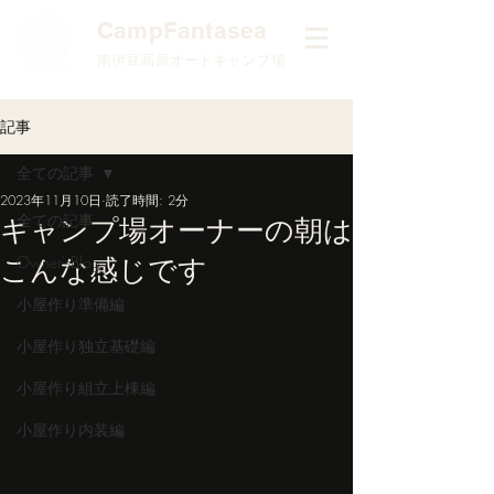
​CampFantasea
南伊豆高原オートキャンプ場
記事
全ての記事
2023年11月10日
読了時間: 2分
全ての記事
キャンプ場オーナーの朝は
こんな感じです
Owner'sBlog
小屋作り準備編
小屋作り独立基礎編
小屋作り組立上棟編
小屋作り内装編