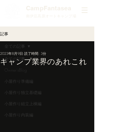
​CampFantasea
南伊豆高原オートキャンプ場
記事
全ての記事
2023年8月9日
読了時間: 3分
全ての記事
キャンプ業界のあれこれ
Owner'sBlog
小屋作り準備編
小屋作り独立基礎編
小屋作り組立上棟編
小屋作り内装編