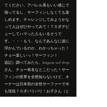
てください。アパレル系もいい感じで
揃ってるし、サーフィンしなくても楽
しめます。チャレンジしてみようかな
って人はぜひやってみて！７０才デビ
ューしてハマった人もいるそうで
す。・・・もう、なんであんなに波に
浮かんでいるのか、わかっちゃった！
チョー楽しいっ！サーフィン！
追記）調べてみたら、baguse surf shop
さん、チョー有名なとこだった！サー
フィンの世界を全然知らないけど、オ
ーナーは日本初の女性サーファーで今
も現役７０才バリバリ！お子さん（と
いってももう大きいけど）の兄弟は世
界を転戦するグラチャン兄弟！お店に