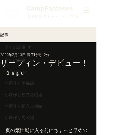
​CampFantasea
南伊豆高原オートキャンプ場
記事
全ての記事
2022年7月13日
読了時間: 2分
全ての記事
サーフィン・デビュー！
Owner'sBlog
Ｂａｇｕ
小屋作り準備編
小屋作り独立基礎編
小屋作り組立上棟編
小屋作り内装編
夏の繁忙期に入る前にちょっと早めの