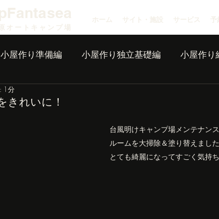
pFantasea
ホーム
サイト・施設
サービス
予
原オートキャンプ場
小屋作り準備編
小屋作り独立基礎編
小屋作り
 1分
をきれいに！
台風明けキャンプ場メンテナン
ルームを大掃除＆塗り替えまし
とても綺麗になってすごく気持