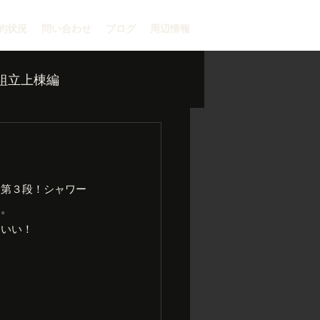
約状況
問い合わせ
ブログ
周辺情報
組立上棟編
ス第３段！シャワー
た。
ちいい！