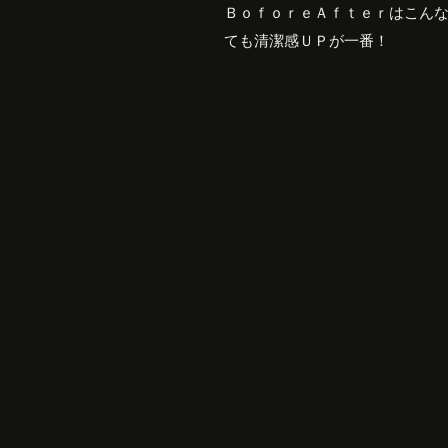
ＢｏｆｏｒｅＡｆｔｅｒはこん
ても清潔感ＵＰが一番！