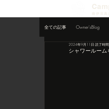
​Cam
南伊豆高
全ての記事
Owner'sBlog
2024年9月11日
読了時間:
小屋作り内装編
シャワールーム