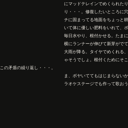
にマッドテレインでめくられた
り・・・。修復したいところに
チに固まってる地面をちょっと
いて体に優しい肥料をいれて、
毎日水やり、根付かせる。たま
横にランナーが伸びて新芽がで
大雨が降る。タイヤでめくれる
ゃそうでしょ。根付くためにそ
この矛盾の繰り返し・・・。
ま、ボヤいててもはじまらない
ラオケステージでも作って歌お