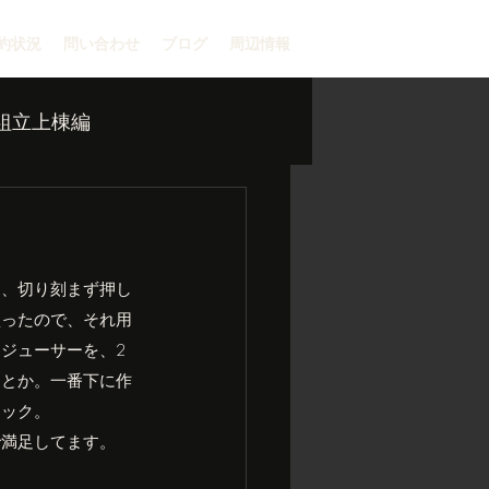
約状況
問い合わせ
ブログ
周辺情報
組立上棟編
う、切り刻まず押し
買ったので、それ用
ジューサーを、2
ンとか。一番下に作
トック。
で満足してます。