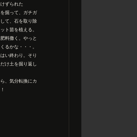
りけずられた
穴を掘って、ガチガ
耕して、石を取り除
ポット苗を植える。
に肥料撒く。やっと
てくるかな・・・。
、はい終わり。そり
こだけ土を掘り返し
から、気分転換にカ
う！