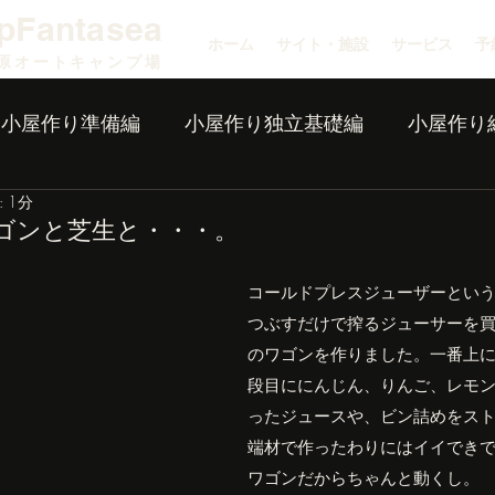
pFantasea
ホーム
サイト・施設
サービス
予
原オートキャンプ場
小屋作り準備編
小屋作り独立基礎編
小屋作り
 1分
ゴンと芝生と・・・。
コールドプレスジューザーとい
つぶすだけで搾るジューサーを
のワゴンを作りました。一番上に
段目ににんじん、りんご、レモ
ったジュースや、ビン詰めをス
端材で作ったわりにはイイでき
ワゴンだからちゃんと動くし。