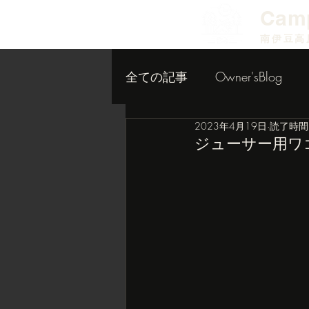
​Cam
南伊豆高
全ての記事
Owner'sBlog
2023年4月19日
読了時間:
小屋作り内装編
ジューサー用ワ