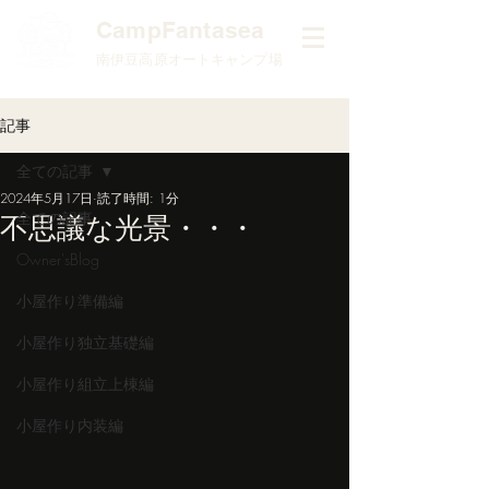
​CampFantasea
南伊豆高原オートキャンプ場
記事
全ての記事
2024年5月17日
読了時間: 1分
全ての記事
不思議な光景・・・
Owner'sBlog
小屋作り準備編
小屋作り独立基礎編
小屋作り組立上棟編
小屋作り内装編