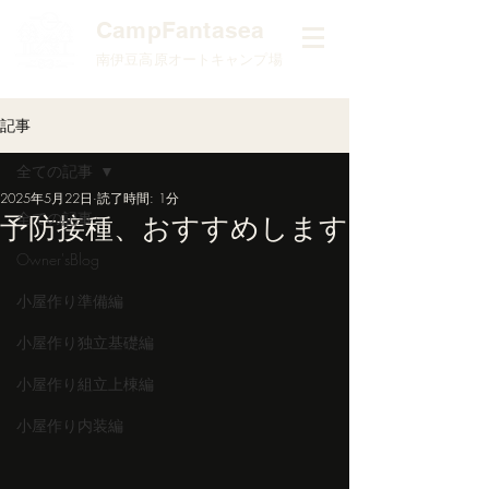
​CampFantasea
南伊豆高原オートキャンプ場
記事
全ての記事
2025年5月22日
読了時間: 1分
全ての記事
予防接種、おすすめします
Owner'sBlog
小屋作り準備編
小屋作り独立基礎編
小屋作り組立上棟編
小屋作り内装編