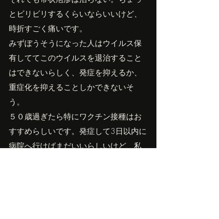
とビリビリするくらいならいいけど、
時折すごく痛いです。
みずぼうそうになった人はウイルス保
有しててこのウイルスを退治すること
はできないらしく、発症を抑えるか、
重症化を抑えることしかできないそ
う。
５０歳過ぎたら特にワクチン接種はお
すすめらしいです。発症して3日以内に
病院へ行けばまだいいらしいけど、私
みたいに帯状疱疹だと思わず治療が遅
れると長く辛い痛みに苦しむことにな
ります。かゆみだけの人もいたり人そ
れぞれらしいけど、神経系のビリビリ
した痛みがつづくとしんどい！ワクチ