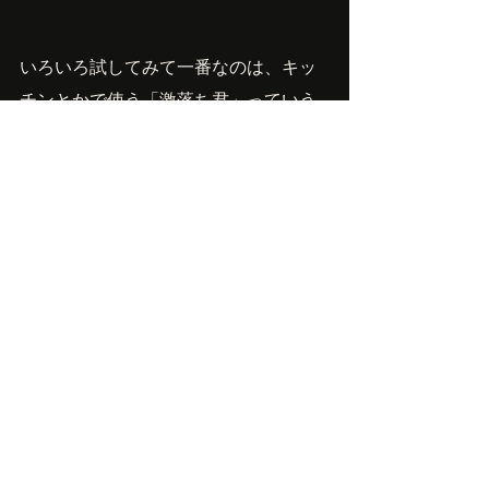
いろいろ試してみて一番なのは、キッ
チンとかで使う「激落ち君」っていう
小さいキューブ状のスポンジ。専用洗
剤や酢、研磨剤とかいろいろ試してみ
たけど、シミが広がったり木が削れ過
ぎたりで、これが一番使いやすい。４
棟のログハウスを半日かけて一応完
了。
そして手は・・・。こりゃあ、当分、
呆けてしまいそうだ・・・。
Owner'sBlog