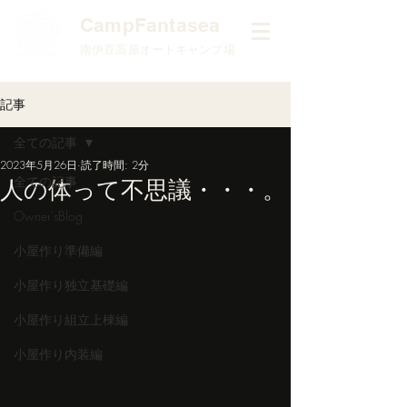
​CampFantasea
南伊豆高原オートキャンプ場
記事
全ての記事
2023年5月26日
読了時間: 2分
全ての記事
人の体って不思議・・・。
Owner'sBlog
小屋作り準備編
小屋作り独立基礎編
小屋作り組立上棟編
小屋作り内装編