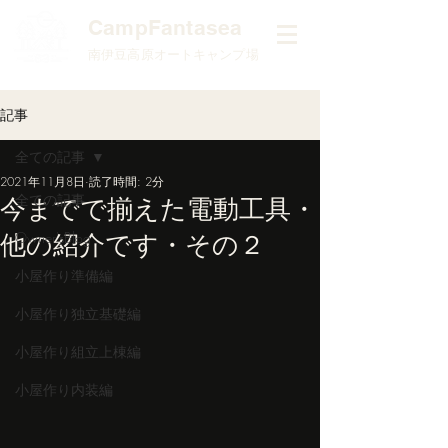
​CampFantasea
南伊豆高原オートキャンプ場
記事
全ての記事
2021年11月8日
読了時間: 2分
全ての記事
今までで揃えた電動工具・
他の紹介です・その２
Owner'sBlog
小屋作り準備編
小屋作り独立基礎編
小屋作り組立上棟編
小屋作り内装編