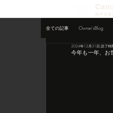
​Cam
南伊豆高
全ての記事
Owner'sBlog
2024年12月31日
読了時間
小屋作り内装編
今年も一年、お