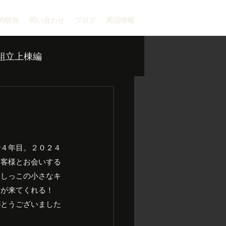
約状況
問い合わせ
ブログ
周辺情報
組立上棟編
で４年目。２０２４
お客様とお会いする
はしっこの小さなキ
方が来てくれる！
がとうございました