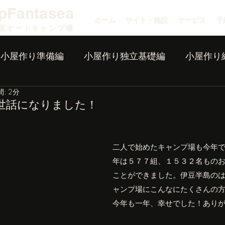
pFantasea
ホーム
サイト・施設
サービス
予
原オートキャンプ場
小屋作り準備編
小屋作り独立基礎編
小屋作り
: 2分
世話になりました！
二人で始めたキャンプ場も今年
年は５７７組、１５３２名もの
ことができました。伊豆半島の
ャンプ場にこんなにたくさんの
今年も一年、幸せでした！あり