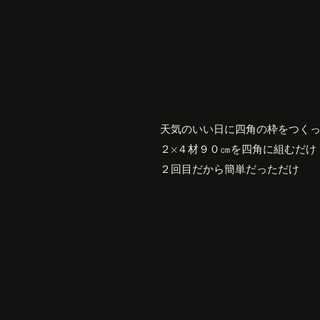
天気のいい日に四角の枠をつく
２×４材９０㎝を四角に組むだけ
２回目だから簡単だっただけ