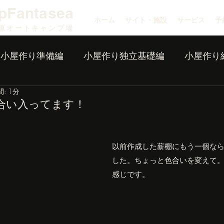
pFantasea
ホーム
サイト・施設
サービス
予
原オートキャンプ場
小屋作り準備編
小屋作り独立基礎編
小屋作り
: 1分
合い入ってます！
以前作成した薪棚にもう一個な
した。ちょっと色合いを変えて
感じです。