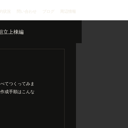
約状況
問い合わせ
ブログ
周辺情報
組立上棟編
らべてつくってみま
。作成手順はこんな