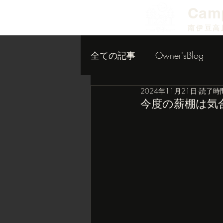
​Cam
南伊豆高
全ての記事
Owner'sBlog
2024年11月21日
読了時間
小屋作り内装編
今度の薪棚は気