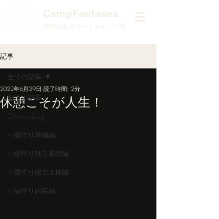
​CampFantasea
南伊豆高原オートキャンプ場
記事
全ての記事
2022年6月29日
読了時間: 2分
全ての記事
休憩こそが人生！
Owner'sBlog
小屋作り準備編
小屋作り独立基礎編
小屋作り組立上棟編
小屋作り内装編