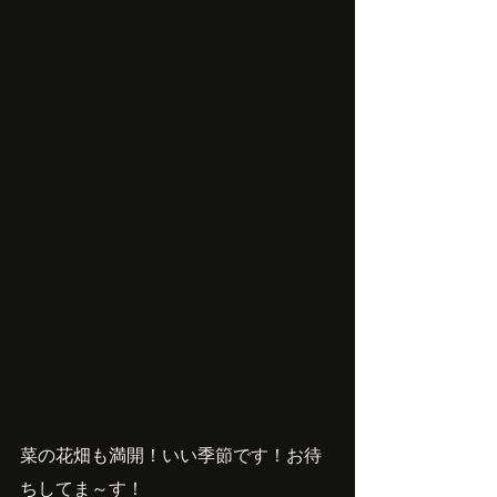
菜の花畑も満開！いい季節です！お待
ちしてま～す！