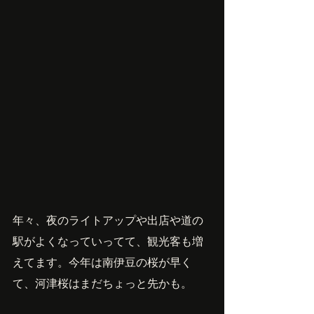
年々、夜のライトアップや出店や道の
駅がよくなっていってて、観光客も増
えてます。今年は南伊豆の桜が早く
て、河津桜はまだちょっと先かも。