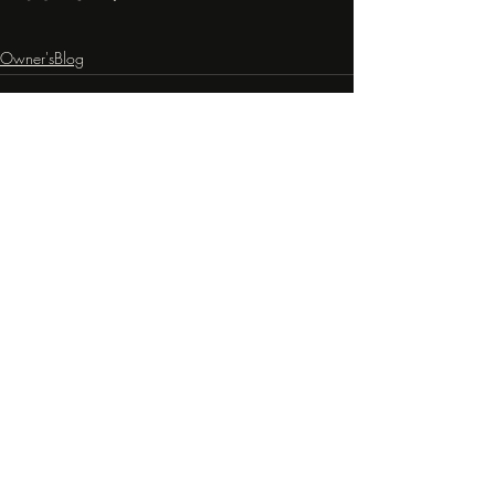
Owner'sBlog
最新記事
すべて表示