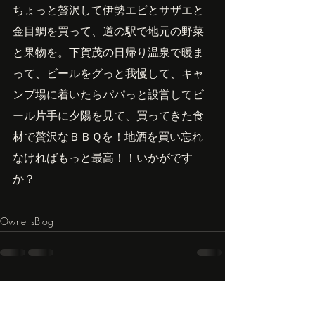
ちょっと贅沢して伊勢エビとサザエと
金目鯛を買って、道の駅で地元の野菜
と果物を。下賀茂の日帰り温泉で暖ま
って、ビールをグっと我慢して、キャ
ンプ場に着いたらパパっと設営してビ
ール片手に夕陽を見て、買ってきた食
材で贅沢なＢＢＱを！地酒を買い忘れ
なければもっと最高！！いかがです
か？
Owner'sBlog
最新記事
すべて表示