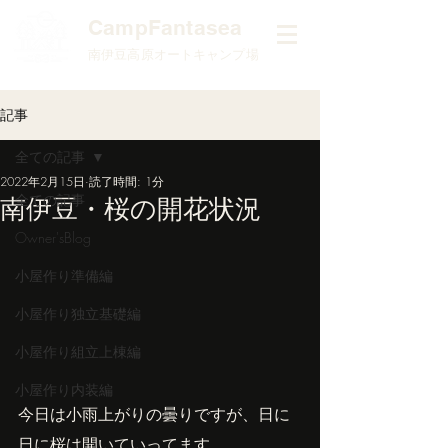
​CampFantasea
南伊豆高原オートキャンプ場
記事
全ての記事
2022年2月15日
読了時間: 1分
全ての記事
南伊豆・桜の開花状況
Owner'sBlog
小屋作り準備編
小屋作り独立基礎編
小屋作り組立上棟編
小屋作り内装編
今日は小雨上がりの曇りですが、日に
日に桜は開いていってます。